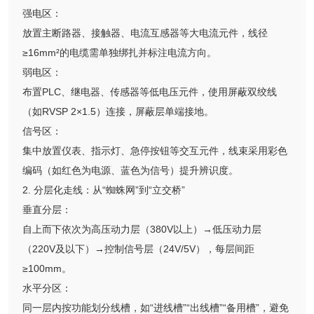
强电区：
放置主断路器、接触器、电流互感器等大电流元件，线径
≥16mm²的电缆需单独绑扎并标注电流方向。
弱电区：
布置PLC、继电器、传感器等低电压元件，使用屏蔽双绞线
（如RVSP 2×1.5）连接，屏蔽层单端接地。
信号区：
集中放置仪表、指示灯、急停按钮等交互元件，线束采用彩色
编码（如红色为电源、蓝色为信号）提升辨识度。
2. 分层化走线：从“蜘蛛网”到“立交桥”
垂直分层：
自上而下依次为高压动力层（380V以上）→低压动力层
（220V及以下）→控制信号层（24V/5V），每层间距
≥100mm。
水平分区：
同一层内按功能划分线槽，如“进线槽”“出线槽”“备用槽”，避免