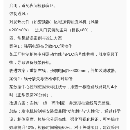
启闭，避免夜间检修盲区。
强制通风：
对发热元件（如变频器）区域加装轴流风机（风量
≥200m³/h），进风口安装防尘网（目数≥80）。
四、常见错误案例与改进方案
案例1：强弱电混布导致PLC误动作
某工厂控制柜将变频器动力线与PLC信号线共槽，引发高频干
扰，导致设备频繁停机。
改进方案：重新布线，强弱电间距≥300mm，并加装滤波器。
案例2：线号缺失导致检修耗时翻倍
某数据中心控制柜因未标注线号，排查一根断路线路耗时4小
时（正常仅需20分钟）。
改进方案：实施“一缆一码”制度，并定期抽查线号完整性。
总结：发电机控制柜安装需兼顾“功能性”与“人性化”。通过科学
设计柜体高度、模块化分层布线、强化可视化标识，可将操作
效率提升40%，检修时间缩短60%。对于关键项目，建议采用