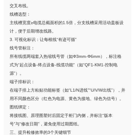
交叉布线。
线槽选型：
主线槽宽度≥电缆总截面积的1.5倍，分支线槽采用活动盖板设
计，便于后期增改线路。
3. 可视化标识：让每根线“有迹可循”
线号管标注：
所有线缆两端套入热缩线号管（如Φ3mm-Φ6mm），标注格
式为“起点设备-终点设备-线缆功能”（如“QF1-KM1-控制电
源”）。
端子排标识：
在端子排上方粘贴功能标签（如“L1/N进线”“U/V/W出线”），并
用不同颜色区分（红色为电源、黄色为接地、绿色为信号）。
图纸绑定：
将接线图、原理图塑封后固定于柜门内侧，并标注“版本
号”与“修改日期”，避免使用过期图纸。
三、提升检修效率的3个关键细节