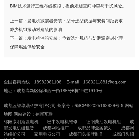
BIM技术进行三维布线模拟，提前规避空间冲突与干扰风险。
上一篇：
发电机减震器安装：型号选型依据与安装间距要求，
减少机组振动对建筑的影响
下一篇：
发电机油箱安装：位置选址规范与防泄漏密封处理，
保障燃油供给安全
全国咨询热线：18982081108 E-mail：1683211881@qq.com
地址：成都高新区锦和西一街185号6栋19层1910号
成都蓝智华鼎科技有限公司 备案号：
蜀ICP备2025163829号-9
网站
地图
网站建设：创新互联
绵阳康明斯发电机
巴中发电机维修
德阳柴油发电机组
成
都发电机组租赁
成都网站推广
成都品牌全案策划
成都网
站维护公司
家用电器公司
成都门头招牌制作
成都门头招