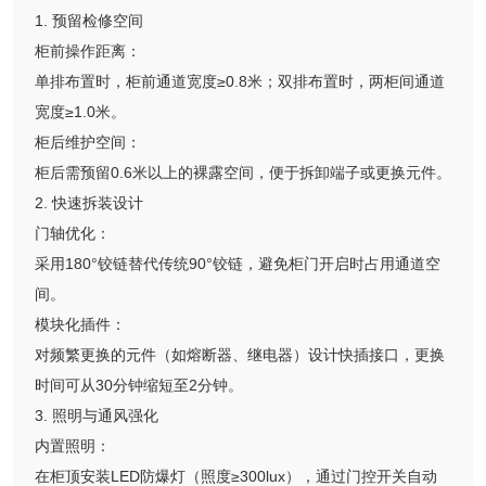
1. 预留检修空间
柜前操作距离：
单排布置时，柜前通道宽度≥0.8米；双排布置时，两柜间通道
宽度≥1.0米。
柜后维护空间：
柜后需预留0.6米以上的裸露空间，便于拆卸端子或更换元件。
2. 快速拆装设计
门轴优化：
采用180°铰链替代传统90°铰链，避免柜门开启时占用通道空
间。
模块化插件：
对频繁更换的元件（如熔断器、继电器）设计快插接口，更换
时间可从30分钟缩短至2分钟。
3. 照明与通风强化
内置照明：
在柜顶安装LED防爆灯（照度≥300lux），通过门控开关自动